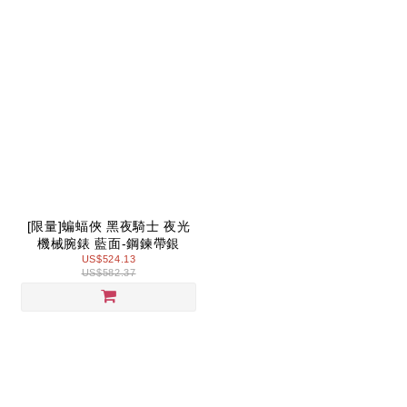
[限量]蝙蝠俠 黑夜騎士 夜光
機械腕錶 藍面-鋼鍊帶銀
US$524.13
US$582.37