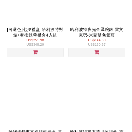
[可選色]七夕禮盒-哈利波特對
哈利波特夜光金屬腕錶 雷文
錶+替換錶帶禮盒4入組
克勞-米蘭雙色銀藍
US$251.98
US$144.60
US$348.29
US$160.67
哈利波特書本造型收納盒-葛
哈利波特書本造型收納盒-雷