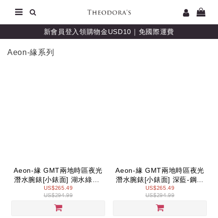
新會員登入領購物金USD10｜免國際運費
Aeon-緣系列
Aeon-緣 GMT兩地時區夜光
Aeon-緣 GMT兩地時區夜光
潛水腕錶[小錶面] 湖水綠面-
潛水腕錶[小錶面] 深藍-鋼鍊
鋼鍊帶玫金
US$265.49
US$265.49
帶玫金
US$294.99
US$294.99