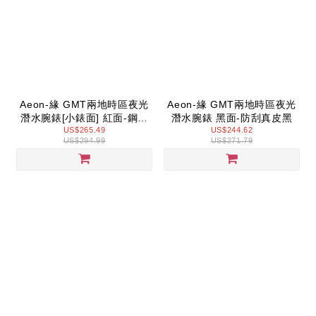
Aeon-緣 GMT兩地時區夜光
Aeon-緣 GMT兩地時區夜光
潛水腕錶[小錶面] 紅面-鋼鍊
潛水腕錶 黑面-防刮真皮黑
US$265.49
帶玫金
US$244.62
US$294.99
US$271.79