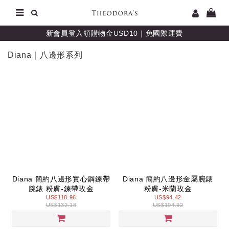
新會員登入領購物金USD10｜免國際運費
Diana｜八邊形系列
Diana 簡約八邊形實心鋼鍊帶
Diana 簡約八邊形金屬腕錶
腕錶 粉膚-鍊帶玫金
粉膚-米蘭玫金
US$118.96
US$94.42
US$132.18
US$104.92