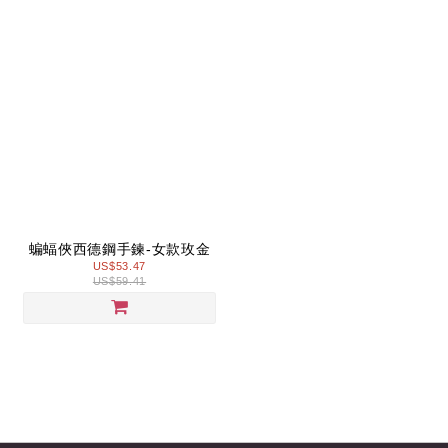
蝙蝠俠西德鋼手鍊-女款玫金
US$53.47
US$59.41