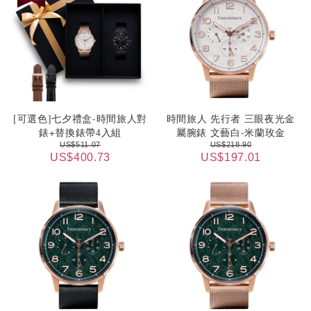
[可選色]七夕禮盒-時間旅人對
時間旅人 先行者 三眼夜光金
錶+替換錶帶4入組
屬腕錶 文藝白-米蘭玫金
US$511.07
US$218.90
US$400.73
US$197.01