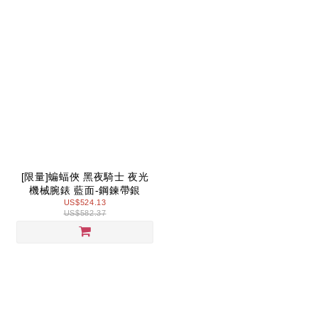
[限量]蝙蝠俠 黑夜騎士 夜光
機械腕錶 藍面-鋼鍊帶銀
US$524.13
US$582.37