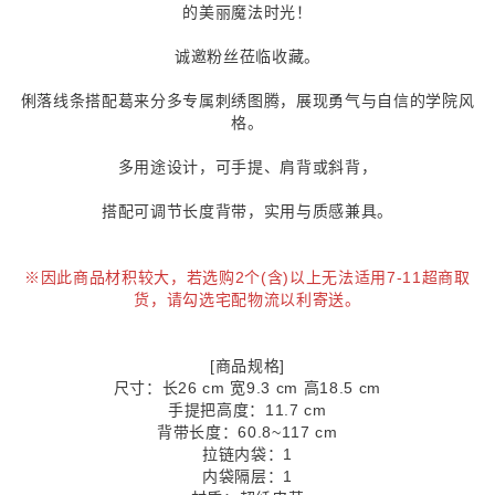
的美丽魔法时光！
诚邀粉丝莅临收藏。
俐落线条搭配葛来分多专属刺绣图腾，展现勇气与自信的学院风
格。
多用途设计，可手提、肩背或斜背，
搭配可调节长度背带，实用与质感兼具。
※因此商品材积较大，若选购2个(含)以上无法适用7-11超商取
货，请勾选宅配物流以利寄送。
[商品规格]
尺寸：长26 cm 宽9.3 cm 高18.5 cm
手提把高度：11.7 cm
背带长度：60.8~117 cm
拉链内袋：1
内袋隔层：1