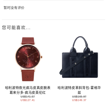
暂时没有评价
您可能喜欢...
哈利波特夜光疯马皮真皮腕表
哈利波特皮革斜背包-霍格华
葛来分多-疯马皮英伦红
兹
US$141.57
US$165.97
US$127.41
US$149.37