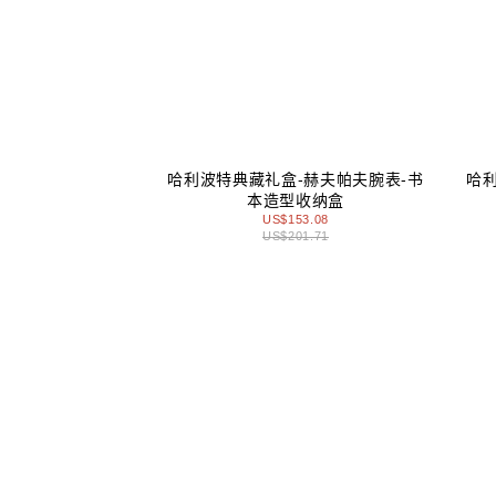
哈利波特典藏礼盒-赫夫帕夫腕表-书
哈
本造型收纳盒
US$153.08
US$201.71