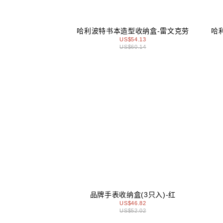
哈利波特书本造型收纳盒-雷文克劳
哈
US$54.13
US$60.14
品牌手表收纳盒(3只入)-红
US$46.82
US$52.02