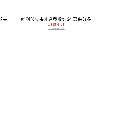
帕夫
哈利波特书本造型收纳盒-葛来分多
US$54.13
US$60.14