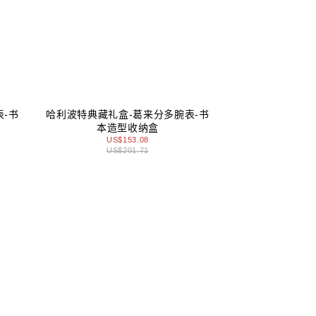
-书
哈利波特典藏礼盒-葛来分多腕表-书
本造型收纳盒
US$153.08
US$201.71