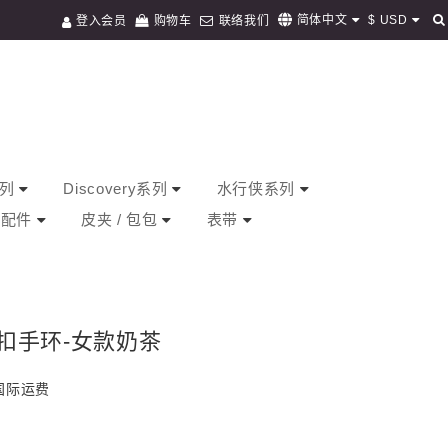
$
USD
简体中文
登入会员
购物车
联络我们
系列
Discovery系列
水行侠系列
/ 配件
皮夹 / 包包
表带
扣手环-女款奶茶
免国际运费