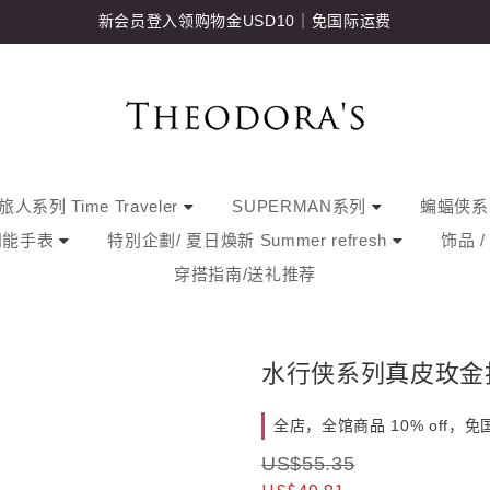
新会员登入领购物金USD10｜免国际运费
人系列 Time Traveler
SUPERMAN系列
蝙蝠侠
阳能手表
特別企劃/ 夏日煥新 Summer refresh
饰品 
穿搭指南/送礼推荐
水行侠系列真皮玫金
全店，全馆商品 10% off，
US$55.35