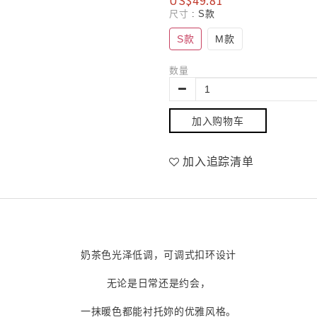
US$49.81
尺寸
: S款
S款
M款
数量
加入购物车
加入追踪清单
奶茶色光泽低调，可调式扣环设计
无论是日常还是约会，
一抹暖色都能衬托妳的优雅风格。