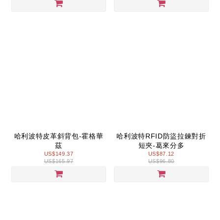
哈利波特皮革斜背包-霍格華
哈利波特RFID防盜拉鍊對折
茲
短夾-葛來分多
US$149.37
US$87.12
US$165.97
US$96.80