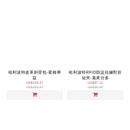
哈利波特皮革斜背包-霍格華
哈利波特RFID防盜拉鍊對折
茲
短夾-葛來分多
US$149.37
US$87.12
US$165.97
US$96.80