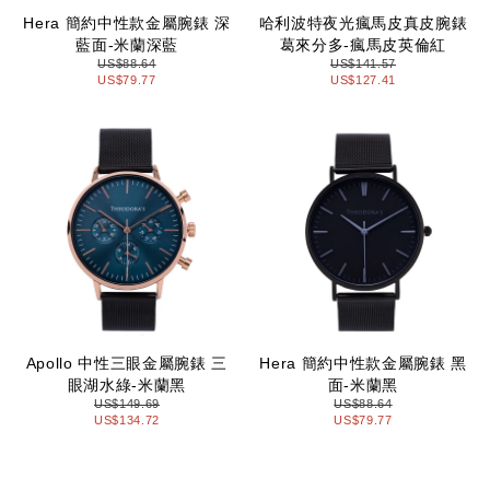
Hera 簡約中性款金屬腕錶 深
哈利波特夜光瘋馬皮真皮腕錶
藍面-米蘭深藍
葛來分多-瘋馬皮英倫紅
US$88.64
US$141.57
US$79.77
US$127.41
Apollo 中性三眼金屬腕錶 三
Hera 簡約中性款金屬腕錶 黑
眼湖水綠-米蘭黑
面-米蘭黑
US$149.69
US$88.64
US$134.72
US$79.77