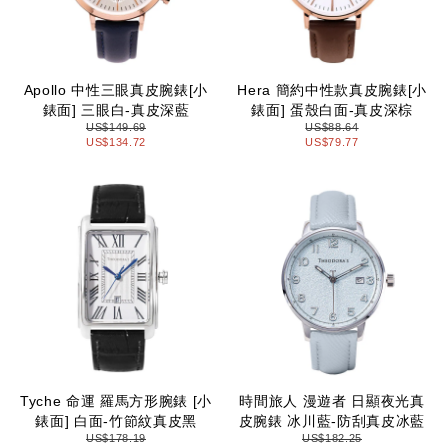
Apollo 中性三眼真皮腕錶[小
Hera 簡約中性款真皮腕錶[小
錶面] 三眼白-真皮深藍
錶面] 蛋殼白面-真皮深棕
US$149.69
US$88.64
US$134.72
US$79.77
Tyche 命運 羅馬方形腕錶 [小
時間旅人 漫遊者 日顯夜光真
錶面] 白面-竹節紋真皮黑
皮腕錶 冰川藍-防刮真皮冰藍
US$178.19
US$182.25