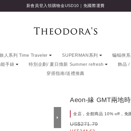
新會員登入領購物金USD10｜免國際運費
人系列 Time Traveler
SUPERMAN系列
蝙蝠俠
陽能手錶
特別企劃/ 夏日煥新 Summer refresh
飾品 
穿搭指南/送禮推薦
Aeon-緣 GMT兩
全店，全館商品 10% off，
US$271.79