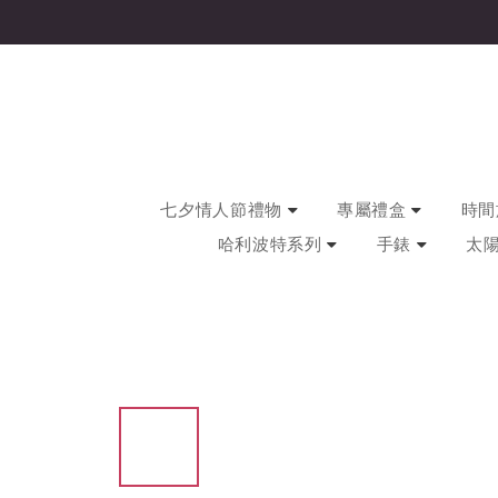
七夕情人節禮物
專屬禮盒
時間旅
哈利波特系列
手錶
太