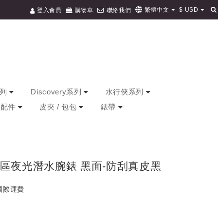
$
USD
繁體中文
登入會員
購物車
聯絡我們
系列
Discovery系列
水行俠系列
/ 配件
皮夾 / 包包
錶帶
地時區夜光潛水腕錶 黑面-防刮真皮黑
免國際運費