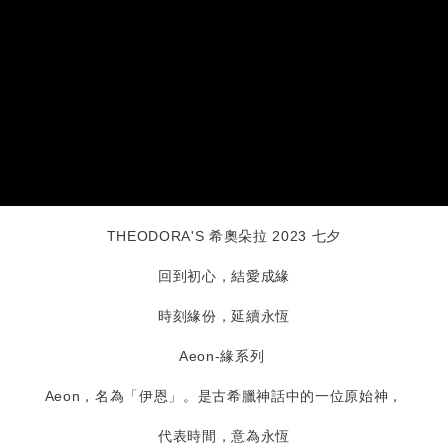
THEODORA'S 希奧朵拉 2023 七夕
回到初心，結愛成緣
時刻緣份，延續永恆
Aeon-緣系列
Aeon，名為「伊恩」。是古希臘神話中的一位原始神，
代表時間，意為永恆