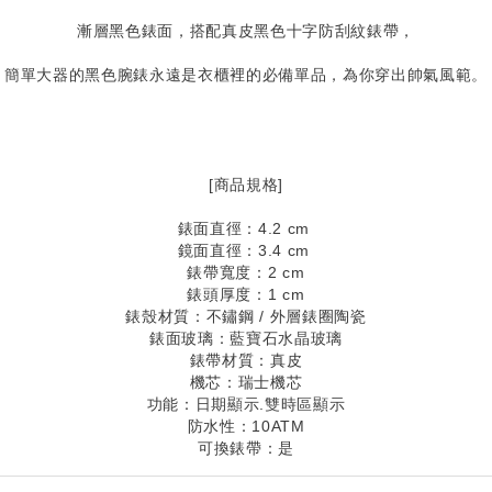
漸層黑色錶面，搭配真皮黑色十字防刮紋錶帶，
簡單大器的黑色腕錶永遠是衣櫃裡的必備單品，為你穿出帥氣風範。
[商品規格]
錶面直徑：4.2 cm
鏡面直徑：3.4 cm
錶帶寬度：2 cm
錶頭厚度：1 cm
錶殼材質：不鏽鋼 / 外層錶圈陶瓷
錶面玻璃：藍寶石水晶玻璃
錶帶材質：真皮
機芯：瑞士機芯
功能：日期顯示.雙時區顯示
防水性：10ATM
可換錶帶：是