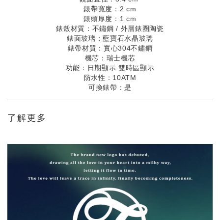
錶帶寬度：2 cm
錶頭厚度：1 cm
錶殼材質：不鏽鋼 / 外層錶圈陶瓷
錶面玻璃：藍寶石水晶玻璃
錶帶材質：實心304不鏽鋼
機芯：瑞士機芯
功能：日期顯示.雙時區顯示
防水性：10ATM
可換錶帶：是
了解更多