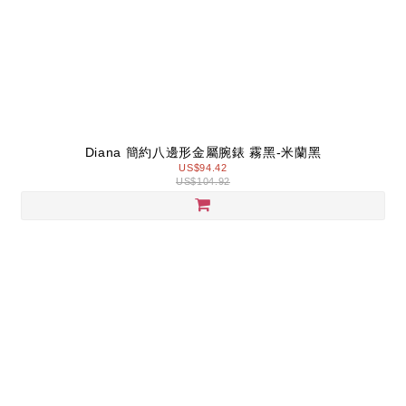
Diana 簡約八邊形金屬腕錶 霧黑-米蘭黑
US$94.42
US$104.92