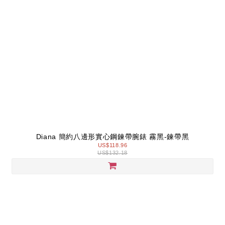
Diana 簡約八邊形實心鋼鍊帶腕錶 霧黑-鍊帶黑
US$118.96
US$132.18