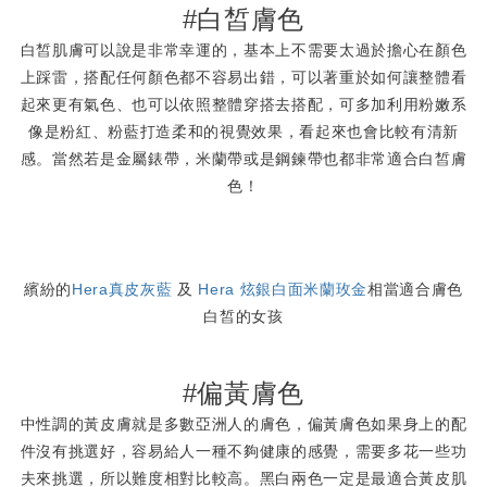
#白皙膚色
白皙肌膚可以說是非常幸運的，基本上不需要太過於擔心在顏色
上踩雷，搭配任何顏色都不容易出錯，可以著重於如何讓整體看
起來更有氣色、也可以依照整體穿搭去搭配，可多加利用粉嫩系
像是粉紅、粉藍打造柔和的視覺效果，看起來也會比較有清新
感。當然若是金屬錶帶，米蘭帶或是鋼鍊帶也都非常適合白皙膚
色！
繽紛的
Hera真皮灰藍
及
Hera 炫銀白面米蘭玫金
相當適合膚色
白皙的女孩
#偏黃膚色
中性調的黃皮膚就是多數亞洲人的膚色，偏黃膚色如果身上的配
件沒有挑選好，容易給人一種不夠健康的感覺，需要多花一些功
夫來挑選，所以難度相對比較高。黑白兩色一定是最適合黃皮肌