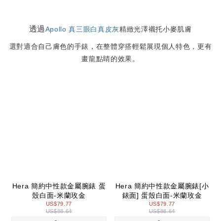
透過
Apollo 真三眼白真皮灰
精緻光澤襯托小麥肌膚
選對適合自己膚色的手錶，在整體穿搭輕鬆展現個人特色，更有
畫龍點睛的效果。
Hera 簡約中性款金屬腕錶 蛋
Hera 簡約中性款金屬腕錶[小
殼白面-米蘭玫金
錶面] 蛋殼白面-米蘭玫金
US$79.77
US$79.77
US$88.64
US$88.64