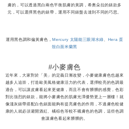
膚的，可以透過黑白兩色平衡肌膚的黃調，希奧朵拉的錶款多
元，可以選擇黑色的錶帶，運用不同錶盤去達到不同的巧思。
運用黑色調和偏黃膚色，
Mercury 太陽能三眼湖水綠
、
Hera 蛋
殼白面米蘭黑
#小麥膚色
近年來，大家對於「美」的定義日漸改變，小麥健康膚色也越來
越多人追崇，打造歐美風格健康活力的代表，選擇較亮的色調最
適合，可以讓皮膚看起來更健康，而且不會有髒髒的感覺，色彩
對比強烈的錶款，能將小麥膚色的肌膚光澤優勢更上一層樓！就
像淺灰錶帶搭配白色錶面能夠有提亮膚色的作用，不過膚色較健
康的人就必須避開酒紅、橘棕色等較不襯膚色的色調，這些色調
會讓膚色看起來髒髒的。