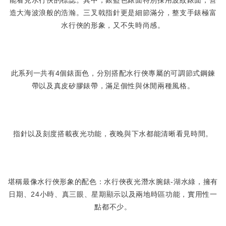
能看見水行俠的標誌。其中，銀藍色錶面特別採用波紋錶面，營
造大海波浪般的浩瀚。三叉戟指針更是細節滿分，整支手錶極富
水行俠的形象，又不失時尚感。
此系列一共有4個錶面色，分別搭配水行俠專屬的可調節式鋼鍊
帶以及真皮矽膠錶帶，滿足個性與休閒兩種風格。
指針以及刻度搭載夜光功能，夜晚與下水都能清晰看見時間。
堪稱最像水行俠形象的配色：水行俠夜光潛水腕錶-湖水綠，擁有
日期、24小時、真三眼、星期顯示以及兩地時區功能，實用性一
點都不少。