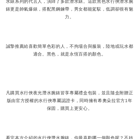
水錶系列的代言人，演繹了多款潛水錶。這款黑色水行俠潛水腕
錶更是帥氣爆錶，搭配黑鋼鍊帶，男女都能駕馭，低調卻很有魅
力。
誠摯推薦給喜歡簡單色彩的人，不拘場合與服裝，陸地或玩水都
適合。黑色，就是永恆百搭的顏色。
凡購買水行俠夜光潛水腕錶皆享專屬禮盒包裝，並且隨盒附贈正
版由官方授權的水行俠專屬認證卡，同時擁有希奧朵拉官方1年
保固，購買上更安心。
看完本次介紹的水行俠潛水腕錶，你最喜歡哪一個顏色呢？不妨