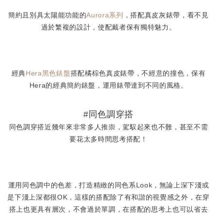
簡約且別具太陽能功能的
Aurora系列
，搭配真皮灰錶帶，看不見
過於繁複的設計，使配戴者保有獨特魅力。
經典
Hera黑色錶盤
搭配橘棕色真皮錶帶，不經意的撞色，保有
Hera的經典簡約錶盤，運用錶帶達到不同的風格。
#同色調穿搭
同色調穿搭近幾年來非常多人推崇，駕馭起來也不難，甚至不需
要花太多時間思考搭配！
運用同色調中的色差，打造精緻的同色系Look，無論上深下淺或
是下淺上深都很OK，這樣的搭配除了有和諧的視覺感之外，在穿
搭上也更具有層次，不會過於單調，在搭配的思考上也可以省去