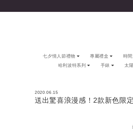
七夕情人節禮物
專屬禮盒
時間旅
哈利波特系列
手錶
太
2020.06.15
送出驚喜浪漫感！2款新色限