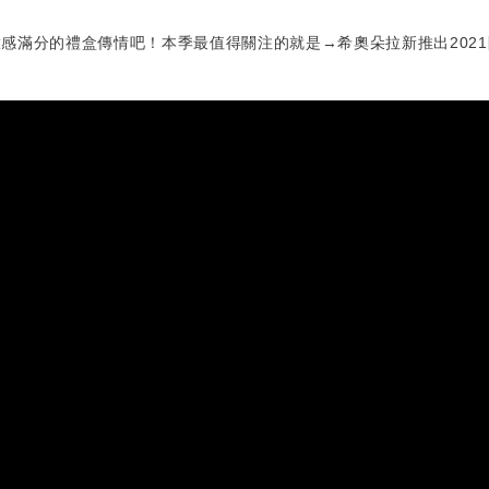
感滿分的禮盒傳情吧！本季最值得關注的就是→希奧朵拉新推出202