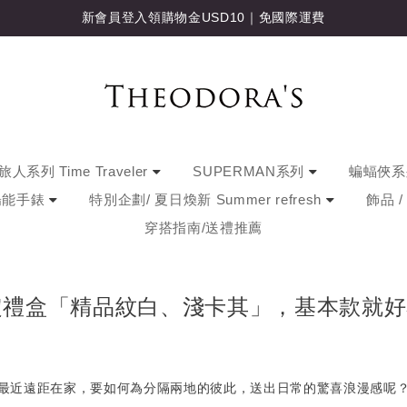
新會員登入領購物金USD10｜免國際運費
人系列 Time Traveler
SUPERMAN系列
蝙蝠俠
陽能手錶
特別企劃/ 夏日煥新 Summer refresh
飾品 
穿搭指南/送禮推薦
定禮盒「精品紋白、淺卡其」，基本款就好
最近遠距在家，要如何為分隔兩地的彼此，送出日常的驚喜浪漫感呢