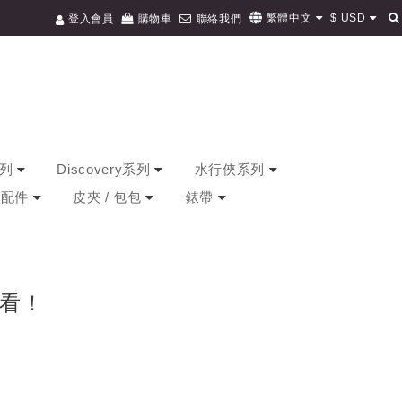
$
USD
繁體中文
登入會員
購物車
聯絡我們
系列
Discovery系列
水行俠系列
/ 配件
皮夾 / 包包
錶帶
看！
？