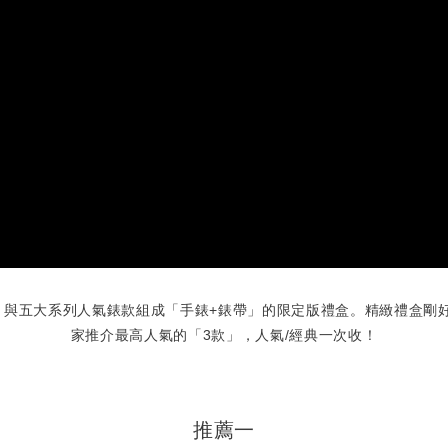
，與五大系列人氣錶款組成「
手錶+錶帶
」的限定版禮盒。精緻禮盒剛
家推介最高人氣的「3款」，人氣/經典一次收！
推薦一