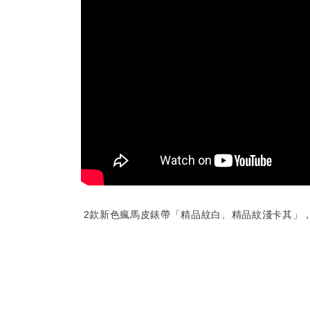
2款新色瘋馬皮錶帶「
精品紋白、精品紋淺卡其
」