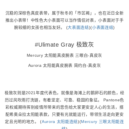
沉稳的深棕色真皮表带，属于秋冬的「市区褐」，也在近日全新
推出小表带！中性色大小表面可以当作情侣对表，小表面对于手
腕较细的女孩也相当友好。 (
大表面连结
)(
小表面连结
)
#Ulimate Gray 极致灰
Mercury 太阳能真皮腕表 三眼白-真皮灰
Aurora 太阳能真皮腕表 简约白-真皮灰
极致灰则是2021年度代表色，就像是海滩上的鹅卵石的颜色，经
历过风吹雨打洗链，有着坚定、可靠、稳固的象征。 Pantone色
彩权威期待挥别疫情所带来的悲伤给大家更安定人心的生活，搭
配希奥朵拉太阳能表款，只要有光就能运行，带领生活走向更安
定且光明的地方。 (
Aurora 太阳能连结
)(
Mercury 三眼太阳能连
结
)