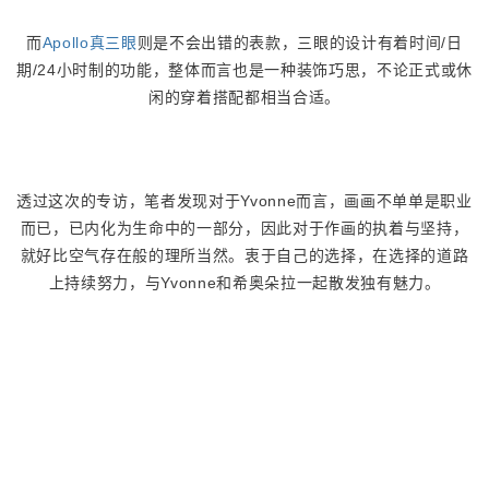
而
Apollo真三眼
则是不会出错的表款，三眼的设计有着时间/日
期/24小时制的功能，整体而言也是一种装饰巧思，不论正式或休
闲的穿着搭配都相当合适。
透过这次的专访，笔者发现对于Yvonne而言，画画不单单是职业
而已，已内化为生命中的一部分，因此对于作画的执着与坚持，
就好比空气存在般的理所当然。衷于自己的选择，在选择的道路
上持续努力，与Yvonne和希奥朵拉一起散发独有魅力。