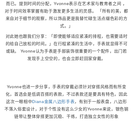
而已。提到时间的分配，Yvonne表示在艺术家与教育者之间 ，
对于时间效率掌握有助于激发更多生活的灵感。 「所有的美，都
来自对于细节的观察，所以饰品更是我替忙碌生活点缀色彩的方
式。」
对此她也跟我们分享：「即使能够适应紧凑的排程，也需要适时
的给自己放松的时间。」在行程紧凑的生活中，手表就显得不可
或缺。 Yvonne认为手表是手部装饰很重要的一个配件，出门若
发现手上空空的，也会立即赶回家穿戴。
Yvonne也进一步分享，手表的穿戴必须针对穿搭风格而有所变
化，首选会是低调百搭的表款，不过表款还是要具有特色，因此
这次一眼相中
Diana金属八边形手表
，有别于一般表盘，八边形
不落入俗套设计，对于个性没有这么少女的Yvonne来说，银色钢
链带让整体穿搭更加沉稳、干练，打造独立女性的形象