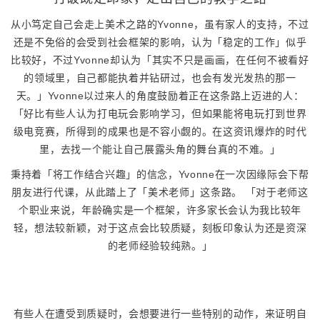
从小笃定自己会走上美术之路的Yvonne，虽有家人的支持，不过
还是不免俗的会受到社会框架的影响，认为「稳定的工作」似乎
比较好，不过Yvonne却认为「其实不只是画画，在任何不被看好
的领域里，自己都能执着并钻研过，也会有发光发热的那一
天。」Yvonne以过来人的角度鼓励着正在这条路上迈进的人：
「好比有些人认为打电玩会影响学习，但如果能将电玩打到世界
级电竞赛，所得到的成果也是不容小觑的。在这资讯爆炸的时代
里，去找一个能让自己展露头角的舞台真的不难。」
秉持着「将工作结合兴趣」的信念，Yvonne在一次因缘际会下帮
朋友进行代课，从此踏上了「美术老师」这条路。 「对于老师这
个职业来说，年龄确实是一个框架，许多家长会认为我比较年
轻，想法较新颖，对于这点会比较质疑，刻板印象认为还是资深
的老师经验较纯熟。」
有些人在遭受到质疑时，会想要进行一些特别的动作，来证明自