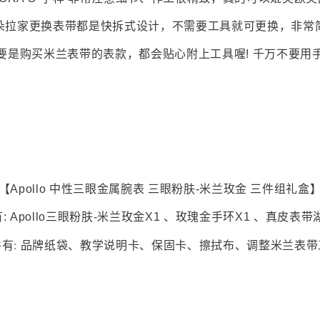
朵拉家更换表带都是快拆式设计，不需要工具就可更换，非常
要是购买米兰表带的表款，都会贴心附上工具喔! 千万不要用
【Apollo 中性三眼金属腕表 三眼粉肤-米兰玫金 三件组礼盒
: Apollo三眼粉肤-米兰玫金X1 、玫瑰金手环X1 、真皮表带
件有: 品牌纸袋、教学说明卡、保固卡、擦拭布、调整米兰表带