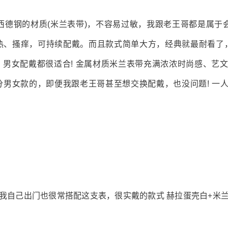
西德钢的材质(米兰表带)，不容易过敏，我跟老王哥都是属于
热、搔痒，可持续配戴。而且款式简单大方，经典就最耐看了
 男女配戴都很适合! 金属材质米兰表带充满浓浓时尚感、艺文
男女款的，即便我跟老王哥甚至想交换配戴，也没问题! 一
我自己出门也很常搭配这支表，很实戴的款式 赫拉蛋壳白+米