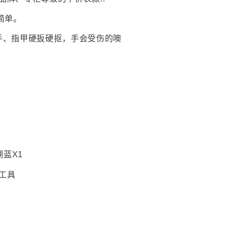
简单。
手、指甲硬扳硬抠，手会受伤的噢
】
湖蓝X1
工具