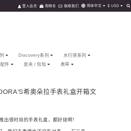
$
USD
简体中文
登入会员
购物车
联络我们
系列
Discovery系列
水行侠系列
/ 配件
皮夹 / 包包
表带
DORA'S希奥朵拉手表礼盒开箱文
每推出很时尚的手表礼盒，都好烧啊！