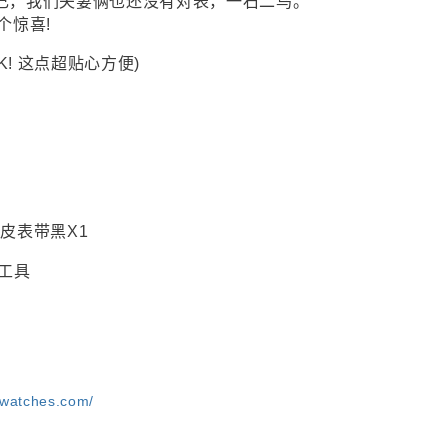
己，我们夫妻俩也还没有对表，一石二鸟。
个惊喜!
! 这点超贴心方便)
真皮表带黑X1
工具
awatches.com/