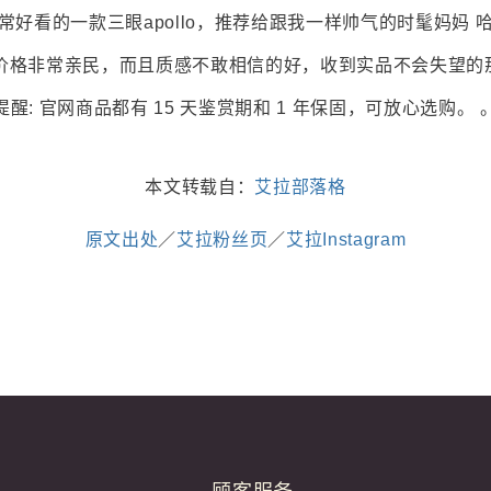
常好看的一款三眼apollo，推荐给跟我一样帅气的时髦妈妈 
价格非常亲民，而且质感不敢相信的好，收到实品不会失望的那
提醒: 官网商品都有 15 天鉴赏期和 1 年保固，可放心选购。 
本文转载自：
艾拉部落格
原文出处
／
艾拉粉丝页
／
艾拉Instagram