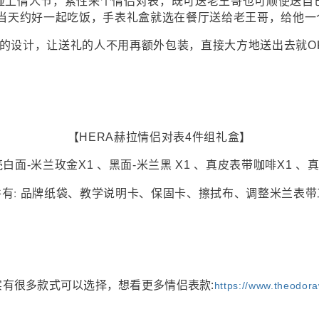
碰上情人节，索性来个情侣对表，既可送老王哥也可顺便送自
当天约好一起吃饭，手表礼盒就选在餐厅送给老王哥，给他一
的设计，让送礼的人不用再额外包装，直接大方地送出去就OK
【HERA赫拉情侣对表4件组礼盒】
壳白面-米兰玫金X1 、黑面-米兰黑 X1 、真皮表带咖啡X1 、
件有: 品牌纸袋、教学说明卡、保固卡、擦拭布、调整米兰表带
实有很多款式可以选择，想看更多情侣表款:
https://www.theodor