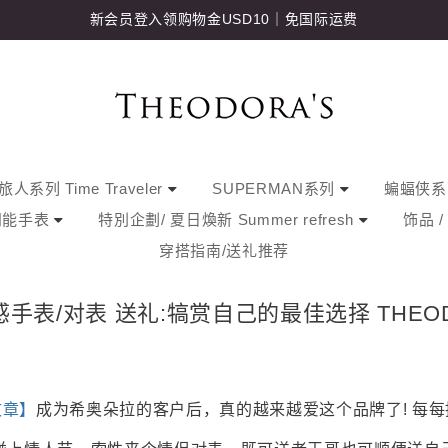
新会员登入领购物金USD10｜免国际运费
人系列 Time Traveler
SUPERMAN系列
蝙蝠侠
阳能手表
特別企劃/ 夏日煥新 Summer refresh
饰品 
穿搭指南/送礼推荐
表/对表 送礼:犒赏自己的最佳选择 THEO
文章】
成为希奥朵拉的客户后，真的越来越爱这个品牌了! 每