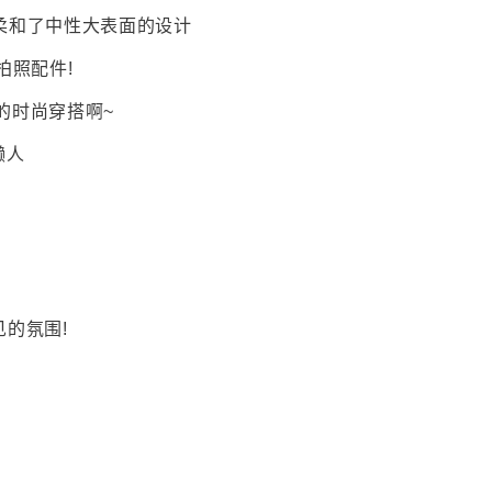
柔和了中性大表面的设计
拍照配件!
的时尚穿搭啊~
懒人
的氛围!