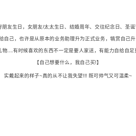
是好朋友生日，女朋友/太太生日、结婚周年、交往纪念日、圣诞
给自己，也许是从原本的业务助理升为正式业务，犒赏自己升
礼物....有时候喜欢的东西不一定是要人家送，有能力自给自
【自己想要什么，我自己买!】
实戴起来的样子~真的从不让我失望!!! 既可帅气又可温柔~