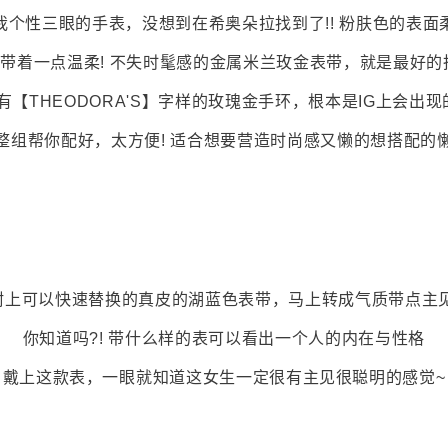
我个性三眼的手表，没想到在希奥朵拉找到了!! 粉肤色的表面
带着一点温柔! 不失时髦感的金属米兰玫金表带，就是最好的
有【THEODORA'S】字样的玫瑰金手环，根本是IG上会出现
整组帮你配好，太方便! 适合想要营造时尚感又懒的想搭配的
附上可以快速替换的真皮的湖蓝色表带，马上转成气质带点主见
你知道吗?! 带什么样的表可以看出一个人的内在与性格
戴上这款表，一眼就知道这女生一定很有主见很聪明的感觉~