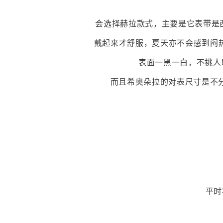
会选择赫拉款式，主要是它表带是
戴起来才舒服，夏天亦不会感到闷
表面一黑一白，不挑人!
而且希奥朵拉的对表尺寸是不分
平时