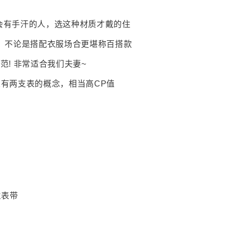
会有手汗的人，选这种材质才戴的住
，不论是搭配衣服场合更堪称百搭款
范! 非常适合我们夫妻~
人有两支表的概念，相当高CP值
兰表带