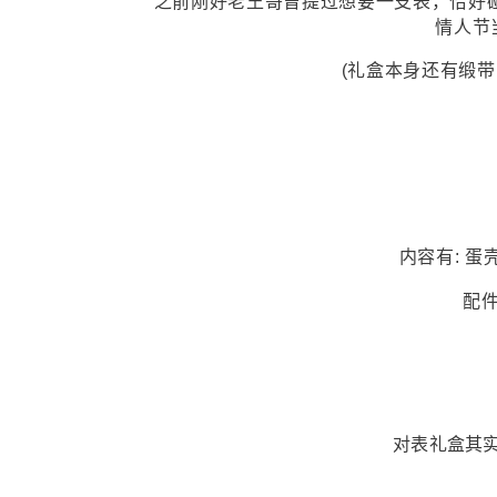
之前刚好老王哥曾提过想要一支表，恰好
情人节
(礼盒本身还有缎带
内容有: 蛋
配
对表礼盒其